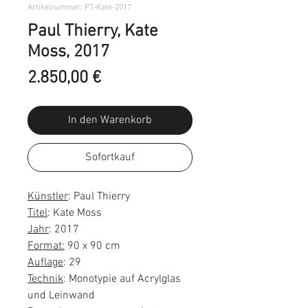
Artikelnummer: PT-Kate-2017
Paul Thierry, Kate
Moss, 2017
Preis
2.850,00 €
In den Warenkorb
Sofortkauf
Künstler
: Paul Thierry
Titel
: Kate Moss
Jahr
: 2017
Format:
90 x 90 cm
Auflage
: 29
Technik
: Monotypie auf Acrylglas
und Leinwand