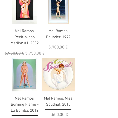
Mel Ramos,
Mel Ramos,
Peek-a-boo
Rounder, 1999
Marilyn #1, 2002
Preis
5.900,00 €
Standardpreis
Sale-Preis
6.950,00 €
5.950,00 €
Mel Ramos,
Mel Ramos, Miss
Burning Flame -
Spudnut, 2015
La Bomba, 2012
Preis
5.500,00 €