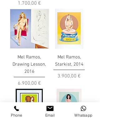
Preis
1.700,00 €
Mel Ramos,
Mel Ramos,
Drawing Lesson,
Starkist, 2014
2016
Preis
3.900,00 €
Preis
6.900,00 €
Phone
Email
Whatsapp
Mel Ramos, Hav-
Mel Ramos,