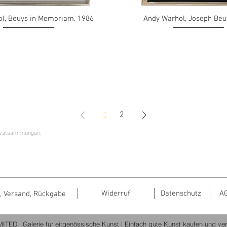
l, Beuys in Memoriam, 1986
Andy Warhol, Joseph Beu
1
2
ivatsammlungen.
Widerruf
Datenschutz
A
, Versand, Rückgabe
ITED | Galerie für eitgenössische Kunst | Einfach gute Kunst kaufen und ve