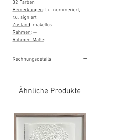
32 Farben
Bemerkungen
: l.u. nummeriert,
r.u. signiert
Zustand
: makellos
Rahmen
: --
Rahmen-Maße
: --
Rechnungsdetails
Das Kunstwerk wird im
Kundenauftrag verkauft. Es wird
keine Umsatzsteuer auf der
Ähnliche Produkte
Rechnung ausgewiesen.