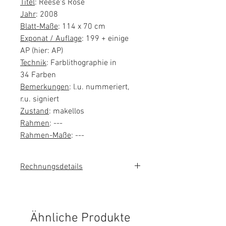
Titel
: Reese's Rose
Jahr
: 2008
Blatt-Maße
: 114 x 70 cm
Exponat / Auflage
: 199 + einige
AP (hier: AP)
Technik
: Farblithographie in
34 Farben
Bemerkungen
: l.u. nummeriert,
r.u. signiert
Zustand
: makellos
Rahmen
: ---
Rahmen-Maße
: ---
Rechnungsdetails
Das Kunstwerk wird im
Kundenauftrag verkauft. Es wird
keine Umsatzsteuer auf der
Ähnliche Produkte
Rechnung ausgewiesen.