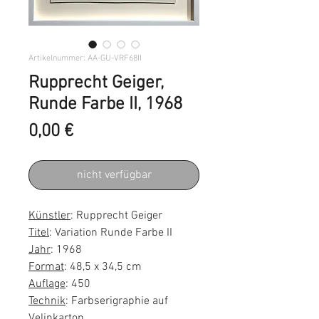
Artikelnummer: AA-GU-VRF68II
Rupprecht Geiger,
Runde Farbe II, 1968
Preis
0,00 €
nicht verfügbar
Künstler
: Rupprecht Geiger
Titel
: Variation Runde Farbe II
Jahr
: 1968
Format
: 48,5 x 34,5 cm
Auflage
: 450
Technik
: Farbserigraphie auf
Velinkarton