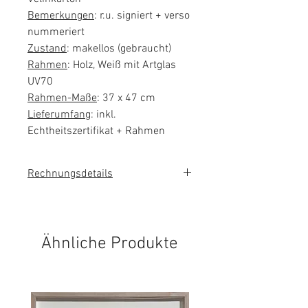
Bemerkungen
: r.u. signiert + verso
nummeriert
Zustand
: makellos (gebraucht)
Rahmen
: Holz, Weiß mit Artglas
UV70
Rahmen-Maße
: 37 x 47 cm
Lieferumfang
: inkl.
Echtheitszertifikat + Rahmen
Rechnungsdetails
Das Kunstwerk wird im
Kundenauftrag verkauft. Es wird
keine Umsatzsteuer auf der
Ähnliche Produkte
Rechnung ausgewiesen.