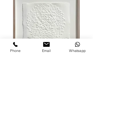
Phone
Email
Whatsapp
Günther Uecker, Spirale
Heinz Mack, Raster, 
Heinsberg, 2012
Wenn Sie Fragen zur Bezahlung oder dem
Versand haben, kontaktieren Sie uns bitte
vor dem Kauf.
Sie können das Werk bequem mit
Mastercard, Visa, PayPal, Giropay bezahlen
oder auf Rechnung kaufen.