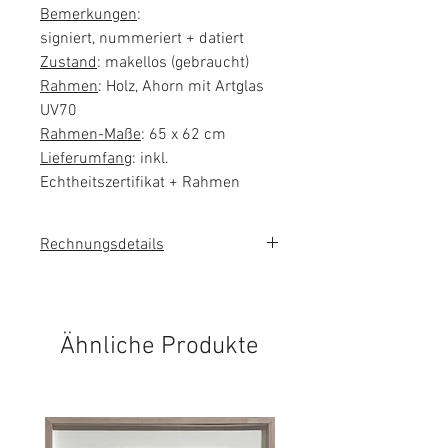
Bemerkungen
:
signiert, nummeriert + datiert
Zustand
: makellos (gebraucht)
Rahmen
: Holz, Ahorn mit Artglas
UV70
Rahmen-Maße
: 65 x 62 cm
Lieferumfang
: inkl.
Echtheitszertifikat + Rahmen
Rechnungsdetails
Das Kunstwerk wird im
Kundenauftrag verkauft. Es wird
keine Umsatzsteuer auf der
Ähnliche Produkte
Rechnung ausgewiesen.