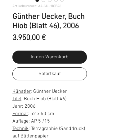
Artikelnummer: AA-GU-HIOB46
Günther Uecker, Buch
Hiob (Blatt 46), 2006
Preis
3.950,00 €
In den Warenkorb
Sofortkauf
Künstler
: Günther Uecker
Titel
: Buch Hiob (Blatt 46)
Jahr
: 2006
Format
: 52 x 50 cm
Auflage
: AP 5 /15
Technik
: Terragraphie (Sanddruck)
auf Büttenpapier