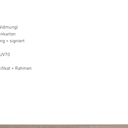
 Widmung)
linkarton
ng + signiert
s UV70
rtifikat + Rahmen