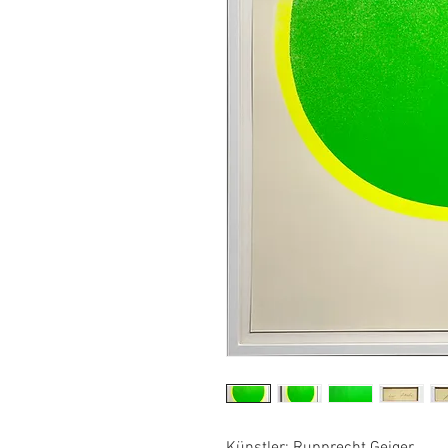
Künstler
: Rupprecht Geiger