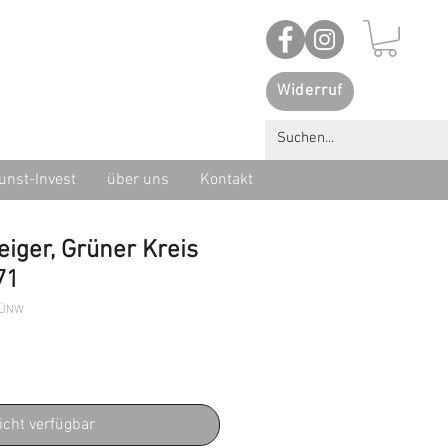
Widerruf
unst-Invest
über uns
Kontakt
iger, Grüner Kreis
71
RÜNW
icht verfügbar