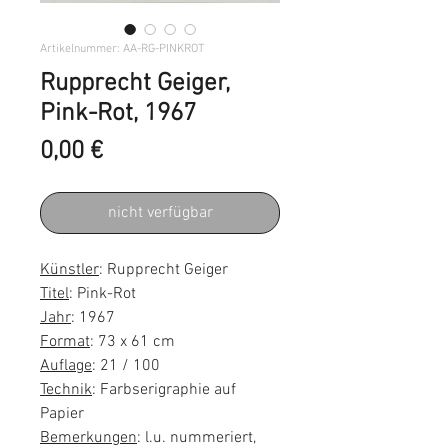
Artikelnummer: AA-RG-PINKROT
Rupprecht Geiger,
Pink-Rot, 1967
Preis
0,00 €
nicht verfügbar
Künstler
: Rupprecht Geiger
Titel
: Pink-Rot
Jahr
: 1967
Format
: 73 x 61 cm
Auflage
: 21 / 100
Technik
: Farbserigraphie auf
Papier
Bemerkungen
: l.u. nummeriert,