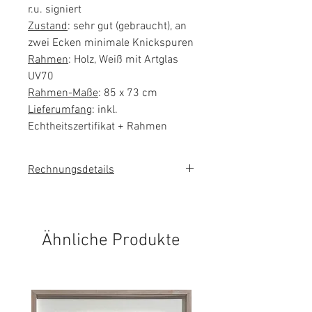
r.u. signiert
Zustand
: sehr gut (gebraucht), an
zwei Ecken minimale Knickspuren
Rahmen
: Holz, Weiß mit Artglas
UV70
Rahmen-Maße
: 85 x 73 cm
Lieferumfang
: inkl.
Echtheitszertifikat + Rahmen
Rechnungsdetails
Das Kunstwerk wird im
Kundenauftrag verkauft. Es wird
keine Umsatzsteuer auf der
Ähnliche Produkte
Rechnung ausgewiesen.