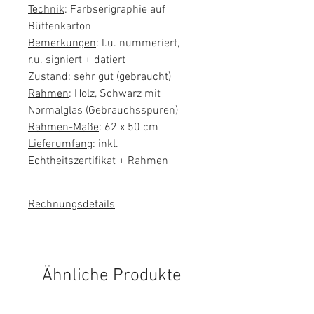
Technik
: Farbserigraphie auf
Büttenkarton
Bemerkungen
: l.u. nummeriert,
r.u. signiert + datiert
Zustand
: sehr gut (gebraucht)
Rahmen
: Holz, Schwarz mit
Normalglas (Gebrauchsspuren)
Rahmen-Maße
: 62 x 50 cm
Lieferumfang
: inkl.
Echtheitszertifikat + Rahmen
Rechnungsdetails
Das Kunstwerk wird im
Kundenauftrag verkauft. Es wird
keine Umsatzsteuer auf der
Ähnliche Produkte
Rechnung ausgewiesen.