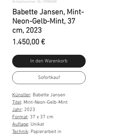
Artikelnummer: BJ-37MNGM
Babette Jansen, Mint-
Neon-Gelb-Mint, 37
cm, 2023
Preis
1.450,00 €
In den Warenkorb
Sofortkauf
Künstler
: Babette Jansen
Titel
: Mint-Neon-Gelb-Mint
Jahr
: 2023
Format
: 37 x 37 cm
Auflage
: Unikat
Technik
: Papierarbeit in