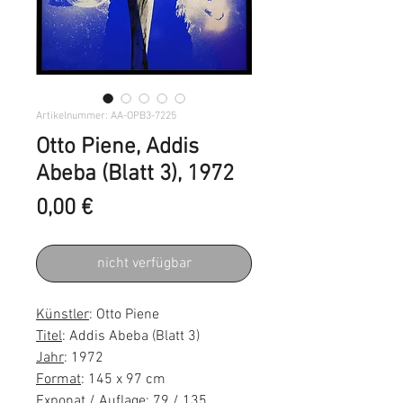
Artikelnummer: AA-OPB3-7225
Otto Piene, Addis
Abeba (Blatt 3), 1972
Preis
0,00 €
nicht verfügbar
Künstler
: Otto Piene
Titel
: Addis Abeba (Blatt 3)
Jahr
: 1972
Format
: 145 x 97 cm
Exponat / Auflage
: 79 / 135