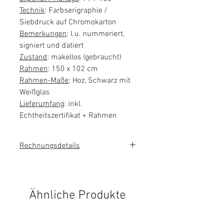
Technik
: Farbserigraphie /
Siebdruck auf Chromokarton
Bemerkungen
: l.u. nummeriert,
signiert und datiert
Zustand
: makellos (gebraucht)
Rahmen
: 150 x 102 cm
Rahmen-Maße
: Hoz, Schwarz mit
Weißglas
Lieferumfang
: inkl.
Echtheitszertifikat + Rahmen
Rechnungsdetails
Das Kunstwerk wird im
Kundenauftrag verkauft. Es wird
keine Umsatzsteuer auf der
Ähnliche Produkte
Rechnung ausgewiesen.