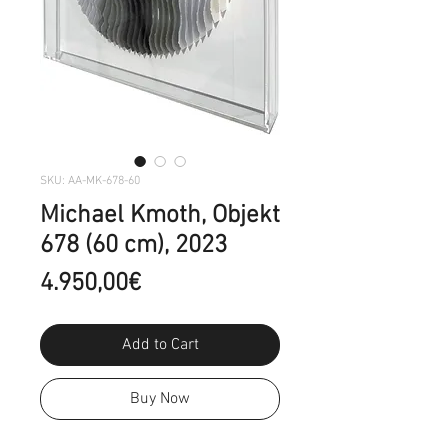
SKU: AA-MK-678-60
Michael Kmoth, Objekt
678 (60 cm), 2023
Price
4.950,00€
Add to Cart
Buy Now