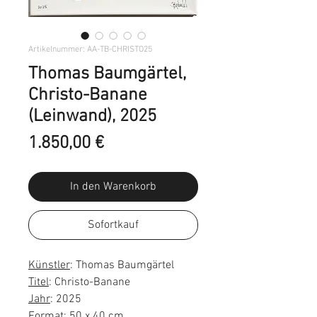
Artikelnummer: AA-TB-CHRISTO25
Thomas Baumgärtel,
Christo-Banane
(Leinwand), 2025
Preis
1.850,00 €
In den Warenkorb
Sofortkauf
Künstler
: Thomas Baumgärtel
Titel
: Christo-Banane
Jahr
: 2025
Format
: 50 x 40 cm