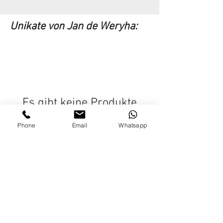
Unikate von Jan de Weryha:
Es gibt keine Produkte
zum Anzeigen.
Phone
Email
Whatsapp
Die Kunstwerke von Jan de Weryha stammen
aus seinem Atelier, Galerien und
Privatsammlungen.
FAQ
Bestellung, Versand, Rückgabe
Widerruf