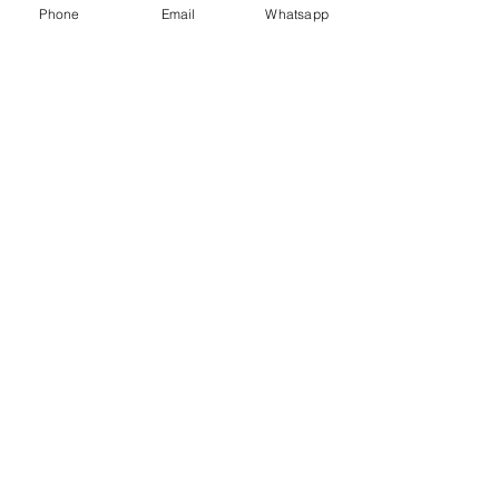
Phone
Email
Whatsapp
Der neue Katalog 2026 ist da!
Wir schicken Ihnen gerne ein Exemplar
per Post (bitte
hier
anfordern).
Hier
geht es zum online Blätterkatalog.