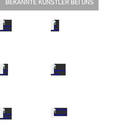
BEKANNTE KÜNSTLER BEI UNS
Günther Uecker
Otto Piene
Günther
Otto
Uecker
Piene
Heinz Mack
Rupprecht Geiger
Heinz
Rupprecht
Mack
Geiger
Gerhard Richter
Thomas Baumgärtel
Gerhard
Thomas