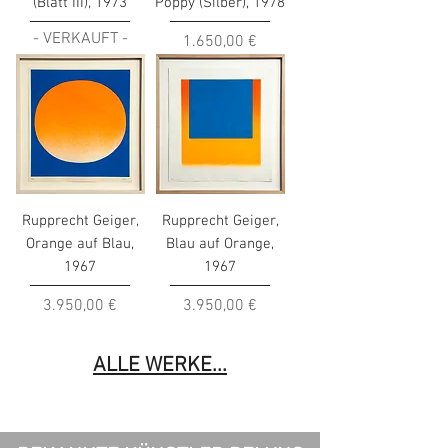
(Blatt III), 1973
Poppy (Silber), 1978
- VERKAUFT -
Preis
1.650,00 €
Rupprecht Geiger,
Rupprecht Geiger,
Orange auf Blau,
Blau auf Orange,
1967
1967
Preis
Preis
3.950,00 €
3.950,00 €
ALLE WERKE...