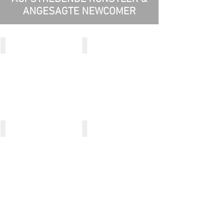
ANGESAGTE NEWCOMER
Annelore Bensink
Fredrik Erichsen
Babette Jansen
Laura Isaza