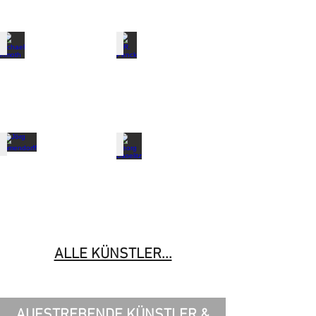
Rchter
Baumgärtel
Michael Kmoth
A.R. Penck
Michael
A.R.
Kmoth
Penck
Jörg Immendorff
Georg Baselitz
Jörg
Georg
Immendorff
Baselitz
ALLE KÜNSTLER...
AUFSTREBENDE KÜNSTLER &