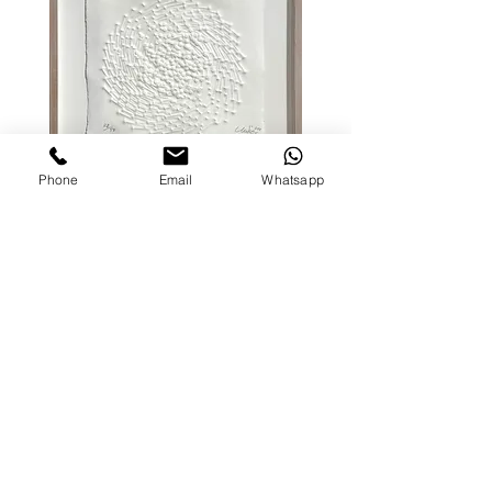
Phone
Email
Whatsapp
Günther Uecker, Spirale
Heinz Mack, Raster, 
Heinsberg, 2012
Wenn Sie Fragen zur Bezahlung oder dem
Versand haben, kontaktieren Sie uns bitte
vor dem Kauf.
Sie können das Werk bequem mit
Mastercard, Visa, PayPal, Giropay bezahlen
oder auf Rechnung kaufen.
FAQ